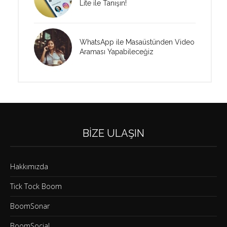
Lite ile Tanışın!
WhatsApp ile Masaüstünden Video
Araması Yapabileceğiz
BIZE ULAŞIN
Hakkımızda
Tick Tock Boom
BoomSonar
BoomSocial