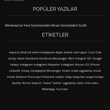
POPÜLER YAZILAR
Windows’un Yeni Sürümünden Ekran Görüntüleri Sızdı!
ETIKETLER
alışveriş
Android
anlık mesajlaşma
Apple
arama
canlı yayın
Coca-Cola
emoji
etiket
Facebook
Facebook Messenger
filtre
fotoğraf
GIF
Google
hikaye
Instagram
Instagram Hikayeler
Instagram Stories
iOS
iPhone
LinkedIn
mesaj
mesajlaşma
Messenger
mobil
mobil uygulama
müzik
müzik dinleme
Periscope
Pinterest
reklam
Snap
Snapchat
sosyal medya
Spotify
Stories
tasarım
Tweet
Twitter
uygulama
video
viral video
WhatsApp
YouTube