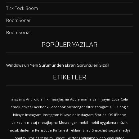
Tick Tock Boom
BoomSonar
BoomSocial
POPÜLER YAZILAR
Windows’un Yeni Sürümünden Ekran Görüntüleri Sızdı!
ETIKETLER
alışveriş
Android
anlık mesajlaşma
Apple
arama
canlı yayın
Coca-Cola
emoji
etiket
Facebook
Facebook Messenger
filtre
fotoğraf
GIF
Google
hikaye
Instagram
Instagram Hikayeler
Instagram Stories
iOS
iPhone
LinkedIn
mesaj
mesajlaşma
Messenger
mobil
mobil uygulama
müzik
müzik dinleme
Periscope
Pinterest
reklam
Snap
Snapchat
sosyal medya
Spotify
Stories
tasarım
Tweet
Twitter
uygulama
video
viral video