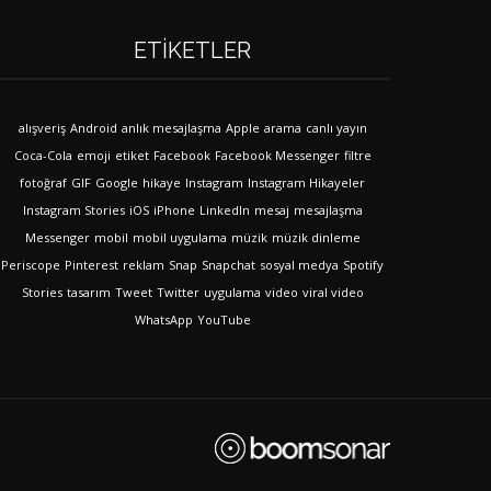
ETIKETLER
alışveriş
Android
anlık mesajlaşma
Apple
arama
canlı yayın
Coca-Cola
emoji
etiket
Facebook
Facebook Messenger
filtre
fotoğraf
GIF
Google
hikaye
Instagram
Instagram Hikayeler
Instagram Stories
iOS
iPhone
LinkedIn
mesaj
mesajlaşma
Messenger
mobil
mobil uygulama
müzik
müzik dinleme
Periscope
Pinterest
reklam
Snap
Snapchat
sosyal medya
Spotify
Stories
tasarım
Tweet
Twitter
uygulama
video
viral video
WhatsApp
YouTube