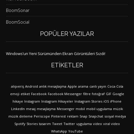
BoomSonar
BoomSocial
POPÜLER YAZILAR
Windows’un Yeni Sürümünden Ekran Görüntüleri Sızdı!
ETIKETLER
alışveriş
Android
anlık mesajlaşma
Apple
arama
canlı yayın
Coca-Cola
emoji
etiket
Facebook
Facebook Messenger
filtre
fotoğraf
GIF
Google
hikaye
Instagram
Instagram Hikayeler
Instagram Stories
iOS
iPhone
LinkedIn
mesaj
mesajlaşma
Messenger
mobil
mobil uygulama
müzik
müzik dinleme
Periscope
Pinterest
reklam
Snap
Snapchat
sosyal medya
Spotify
Stories
tasarım
Tweet
Twitter
uygulama
video
viral video
WhatsApp
YouTube