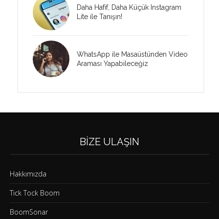
Daha Hafif, Daha Küçük Instagram
Lite ile Tanışın!
WhatsApp ile Masaüstünden Video
Araması Yapabileceğiz
BIZE ULAŞIN
Hakkımızda
Tick Tock Boom
BoomSonar