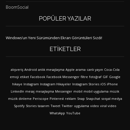
BoomSocial
POPÜLER YAZILAR
Windows’un Yeni Sürümünden Ekran Görüntüleri Sızdı!
ETIKETLER
alışveriş
Android
anlık mesajlaşma
Apple
arama
canlı yayın
Coca-Cola
emoji
etiket
Facebook
Facebook Messenger
filtre
fotoğraf
GIF
Google
hikaye
Instagram
Instagram Hikayeler
Instagram Stories
iOS
iPhone
LinkedIn
mesaj
mesajlaşma
Messenger
mobil
mobil uygulama
müzik
müzik dinleme
Periscope
Pinterest
reklam
Snap
Snapchat
sosyal medya
Spotify
Stories
tasarım
Tweet
Twitter
uygulama
video
viral video
WhatsApp
YouTube