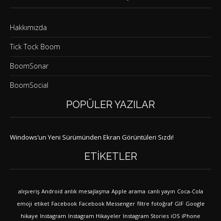
Hakkımızda
Tick Tock Boom
BoomSonar
BoomSocial
POPÜLER YAZILAR
Windows’un Yeni Sürümünden Ekran Görüntüleri Sızdı!
ETIKETLER
alışveriş
Android
anlık mesajlaşma
Apple
arama
canlı yayın
Coca-Cola
emoji
etiket
Facebook
Facebook Messenger
filtre
fotoğraf
GIF
Google
hikaye
Instagram
Instagram Hikayeler
Instagram Stories
iOS
iPhone