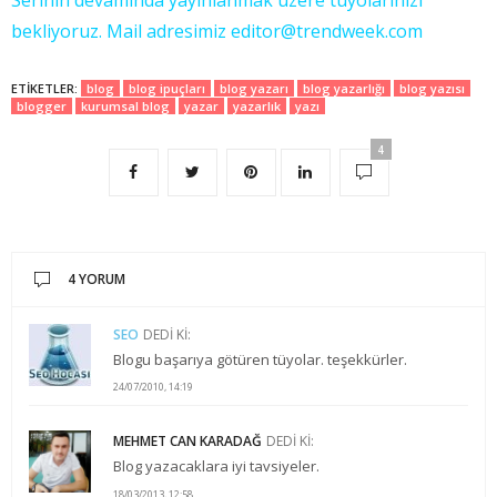
bekliyoruz. Mail adresimiz editor@trendweek.com
ETIKETLER:
blog
blog ipuçları
blog yazarı
blog yazarlığı
blog yazısı
blogger
kurumsal blog
yazar
yazarlık
yazı
4
4 YORUM
SEO
DEDI KI:
Blogu başarıya götüren tüyolar. teşekkürler.
24/07/2010, 14:19
MEHMET CAN KARADAĞ
DEDI KI:
Blog yazacaklara iyi tavsiyeler.
18/03/2013, 12:58