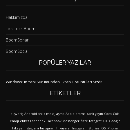
Hakkımızda
Tick Tock Boom
BoomSonar
BoomSocial
POPÜLER YAZILAR
Windows’un Yeni Sürümünden Ekran Görüntüleri Sızdı!
ETIKETLER
alışveriş
Android
anlık mesajlaşma
Apple
arama
canlı yayın
Coca-Cola
emoji
etiket
Facebook
Facebook Messenger
filtre
fotoğraf
GIF
Google
hikaye
Instagram
Instagram Hikayeler
Instagram Stories
iOS
iPhone