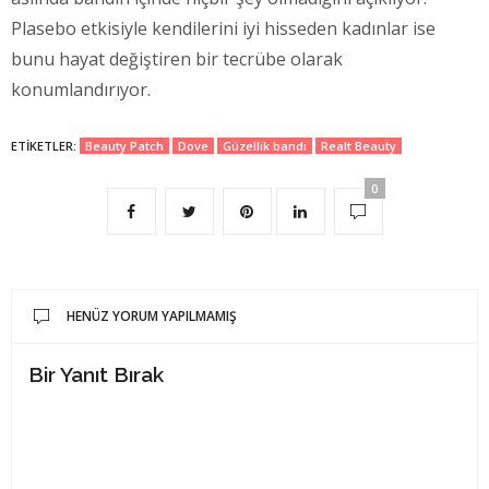
Plasebo etkisiyle kendilerini iyi hisseden kadınlar ise
bunu hayat değiştiren bir tecrübe olarak
konumlandırıyor.
ETIKETLER:
Beauty Patch
Dove
Güzellik bandı
Realt Beauty
0
HENÜZ YORUM YAPILMAMIŞ
Bir Yanıt Bırak