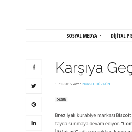
SOSYAL MEDYA
DİJİTAL PR
Karşıya Geç,
13/10/2015
NURSEL DÜZGÜN
Yazar:
DİĞER
Brezilyalı
kurabiye markası
Biscoi
fayda sunmaya devam ediyor.
“Com
İltifatlar)”
adlı son reklam kampany