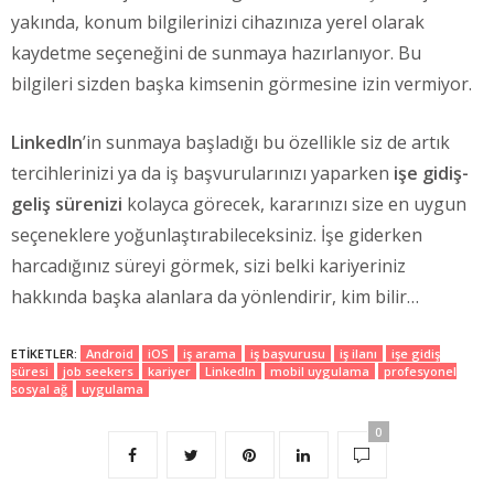
yakında, konum bilgilerinizi cihazınıza yerel olarak
kaydetme seçeneğini de sunmaya hazırlanıyor. Bu
bilgileri sizden başka kimsenin görmesine izin vermiyor.
LinkedIn
’in sunmaya başladığı bu özellikle siz de artık
tercihlerinizi ya da iş başvurularınızı yaparken
işe gidiş-
geliş sürenizi
kolayca görecek, kararınızı size en uygun
seçeneklere yoğunlaştırabileceksiniz. İşe giderken
harcadığınız süreyi görmek, sizi belki kariyeriniz
hakkında başka alanlara da yönlendirir, kim bilir…
ETIKETLER:
Android
iOS
iş arama
iş başvurusu
iş ilanı
işe gidiş
süresi
job seekers
kariyer
LinkedIn
mobil uygulama
profesyonel
sosyal ağ
uygulama
0