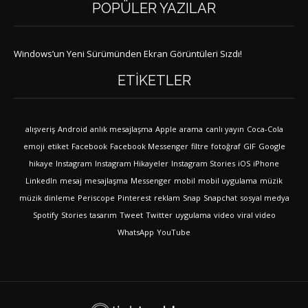
POPÜLER YAZILAR
Windows’un Yeni Sürümünden Ekran Görüntüleri Sızdı!
ETIKETLER
alışveriş
Android
anlık mesajlaşma
Apple
arama
canlı yayın
Coca-Cola
emoji
etiket
Facebook
Facebook Messenger
filtre
fotoğraf
GIF
Google
hikaye
Instagram
Instagram Hikayeler
Instagram Stories
iOS
iPhone
LinkedIn
mesaj
mesajlaşma
Messenger
mobil
mobil uygulama
müzik
müzik dinleme
Periscope
Pinterest
reklam
Snap
Snapchat
sosyal medya
Spotify
Stories
tasarım
Tweet
Twitter
uygulama
video
viral video
WhatsApp
YouTube