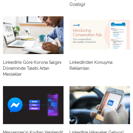
Özelliği!
LinkedIn’e Göre Korona Salgını
LinkedIn’den Konuşma
Döneminde Talebi Artan
Reklamları
Meslekler
Messenger’ın Kodları Yenilendi!
LinkedIn’e Hikayeler Geliyor!