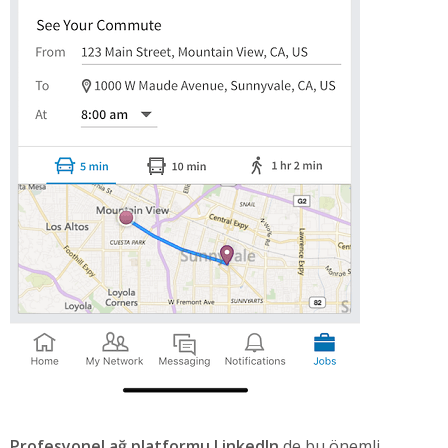
Profesyonel ağ platformu LinkedIn
de bu önemli