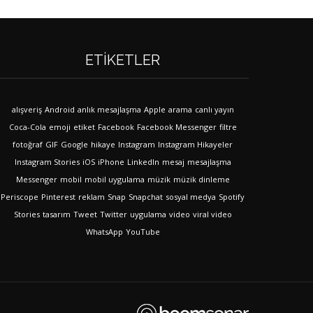
ETIKETLER
alışveriş
Android
anlık mesajlaşma
Apple
arama
canlı yayın
Coca-Cola
emoji
etiket
Facebook
Facebook Messenger
filtre
fotoğraf
GIF
Google
hikaye
Instagram
Instagram Hikayeler
Instagram Stories
iOS
iPhone
LinkedIn
mesaj
mesajlaşma
Messenger
mobil
mobil uygulama
müzik
müzik dinleme
Periscope
Pinterest
reklam
Snap
Snapchat
sosyal medya
Spotify
Stories
tasarım
Tweet
Twitter
uygulama
video
viral video
WhatsApp
YouTube