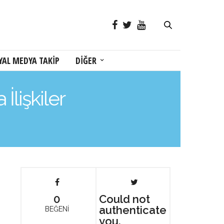
YAL MEDYA TAKİP
DİĞER
İlişkiler
0
Could not
authenticate
BEĞENİ
you.