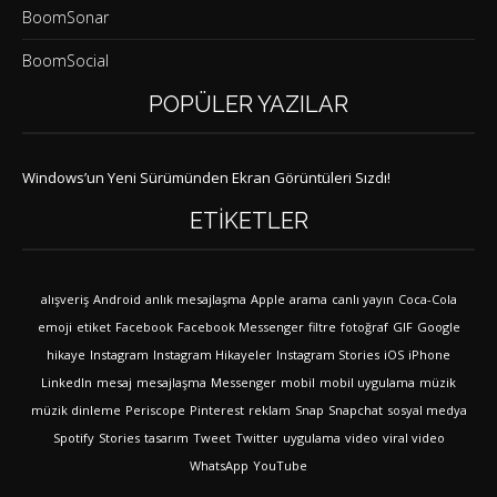
BoomSonar
BoomSocial
POPÜLER YAZILAR
Windows’un Yeni Sürümünden Ekran Görüntüleri Sızdı!
ETIKETLER
alışveriş
Android
anlık mesajlaşma
Apple
arama
canlı yayın
Coca-Cola
emoji
etiket
Facebook
Facebook Messenger
filtre
fotoğraf
GIF
Google
hikaye
Instagram
Instagram Hikayeler
Instagram Stories
iOS
iPhone
LinkedIn
mesaj
mesajlaşma
Messenger
mobil
mobil uygulama
müzik
müzik dinleme
Periscope
Pinterest
reklam
Snap
Snapchat
sosyal medya
Spotify
Stories
tasarım
Tweet
Twitter
uygulama
video
viral video
WhatsApp
YouTube