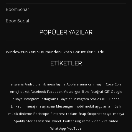
BoomSonar
BoomSocial
POPÜLER YAZILAR
Windows’un Yeni Sürümünden Ekran Görüntüleri Sızdı!
ETIKETLER
alışveriş
Android
anlık mesajlaşma
Apple
arama
canlı yayın
Coca-Cola
emoji
etiket
Facebook
Facebook Messenger
filtre
fotoğraf
GIF
Google
hikaye
Instagram
Instagram Hikayeler
Instagram Stories
iOS
iPhone
LinkedIn
mesaj
mesajlaşma
Messenger
mobil
mobil uygulama
müzik
müzik dinleme
Periscope
Pinterest
reklam
Snap
Snapchat
sosyal medya
Spotify
Stories
tasarım
Tweet
Twitter
uygulama
video
viral video
WhatsApp
YouTube