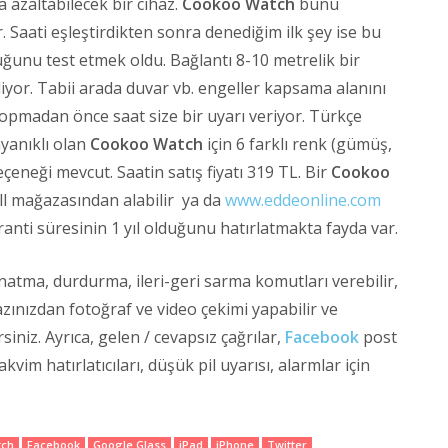
a azaltabilecek bir cihaz.
Cookoo Watch
bunu
r. Saati eşleştirdikten sonra denediğim ilk şey ise bu
ğunu test etmek oldu. Bağlantı 8-10 metrelik bir
iyor. Tabii arada duvar vb. engeller kapsama alanını
kopmadan önce saat size bir uyarı veriyor. Türkçe
yanıklı olan
Cookoo Watch
için 6 farklı renk (gümüş,
çeneği mevcut. Saatin satış fiyatı 319 TL. Bir
Cookoo
ll mağazasından alabilir ya da
www.eddeonline.com
aranti süresinin 1 yıl olduğunu hatırlatmakta fayda var.
atma, durdurma, ileri-geri sarma komutları verebilir,
azınızdan fotoğraf ve video çekimi yapabilir ve
siniz. Ayrıca, gelen / cevapsız çağrılar,
Facebook
post
kvim hatırlatıcıları, düşük pil uyarısı, alarmlar için
tch
Facebook
Google Glass
iPad
iPhone
Twitter