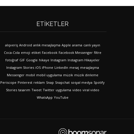
ETIKETLER
alışveriş
Android
anlık mesajlaşma
Apple
arama
canlı yayın
Coca-Cola
emoji
etiket
Facebook
Facebook Messenger
filtre
fotoğraf
GIF
Google
hikaye
Instagram
Instagram Hikayeler
Instagram Stories
iOS
iPhone
LinkedIn
mesaj
mesajlaşma
Messenger
mobil
mobil uygulama
müzik
müzik dinleme
Periscope
Pinterest
reklam
Snap
Snapchat
sosyal medya
Spotify
Stories
tasarım
Tweet
Twitter
uygulama
video
viral video
WhatsApp
YouTube