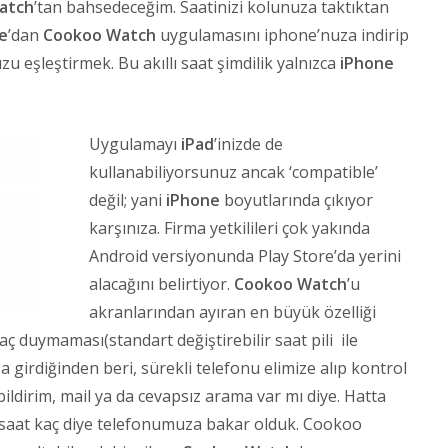
atch
’tan bahsedeceğim. Saatinizi kolunuza taktıktan
e
’dan
Cookoo Watch
uygulamasını iphone’nuza indirip
zu eşleştirmek. Bu akıllı saat şimdilik yalnızca
iPhone
Uygulamayı
iPad
’inizde de
kullanabiliyorsunuz ancak ‘compatible’
değil; yani
iPhone
boyutlarında çıkıyor
karşınıza. Firma yetkilileri çok yakında
Android versiyonunda Play Store’da yerini
alacağını belirtiyor.
Cookoo Watch
’u
akranlarından ayıran en büyük özelliği
yaç duymaması(standart değiştirebilir saat pili ile
ıza girdiğinden beri, sürekli telefonu elimize alıp kontrol
bildirim, mail ya da cevapsız arama var mı diye. Hatta
aat kaç diye telefonumuza bakar olduk. Cookoo