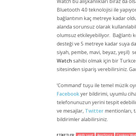
Watch bu alışkanlıkları biraz da ols
Bluetooth 4.0 teknolojisi ile yapıyo
bağlantının kaç metreye kadar oldu
alanda sorunsuz olarak kullanılabil
olumsuz etkileyebiliyor. Bağlantı 
desteği ve 5 metreye kadar suya da
siyah, pembe, mavi, beyaz, yeşil) se
Watch
sahibi olmak için bir Turkce
sitesinden sipariş verebilirsiniz. G
‘Command’ tuşu ile temel müzik oyn
Facebook
yer bildirimi, uyumlu cih
telefonunuzun yerini tespit edebilir
ve mesajlar,
Twitter
mentionları, ta
bildirimler alabilirsiniz.
ETIKETLER:
akıllı saat
AppStore
Cookoo Wa