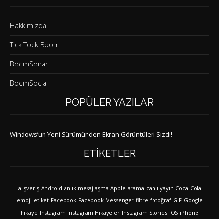
Hakkımızda
Tick Tock Boom
BoomSonar
BoomSocial
POPÜLER YAZILAR
Windows’un Yeni Sürümünden Ekran Görüntüleri Sızdı!
ETIKETLER
alışveriş
Android
anlık mesajlaşma
Apple
arama
canlı yayın
Coca-Cola
emoji
etiket
Facebook
Facebook Messenger
filtre
fotoğraf
GIF
Google
hikaye
Instagram
Instagram Hikayeler
Instagram Stories
iOS
iPhone