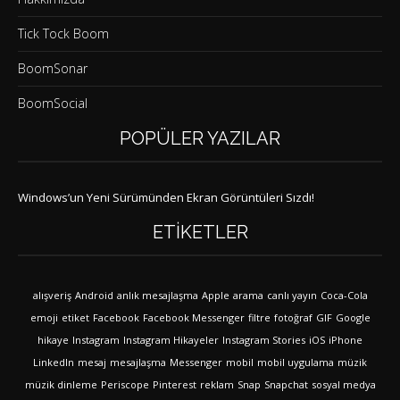
Tick Tock Boom
BoomSonar
BoomSocial
POPÜLER YAZILAR
Windows’un Yeni Sürümünden Ekran Görüntüleri Sızdı!
ETIKETLER
alışveriş
Android
anlık mesajlaşma
Apple
arama
canlı yayın
Coca-Cola
emoji
etiket
Facebook
Facebook Messenger
filtre
fotoğraf
GIF
Google
hikaye
Instagram
Instagram Hikayeler
Instagram Stories
iOS
iPhone
LinkedIn
mesaj
mesajlaşma
Messenger
mobil
mobil uygulama
müzik
müzik dinleme
Periscope
Pinterest
reklam
Snap
Snapchat
sosyal medya