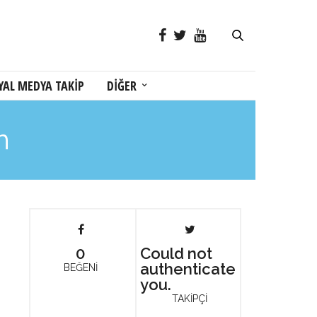
YAL MEDYA TAKİP
DİĞER
m
0
Could not
authenticate
BEĞENİ
you.
TAKİPÇİ