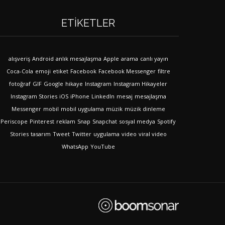
ETIKETLER
alışveriş
Android
anlık mesajlaşma
Apple
arama
canlı yayın
Coca-Cola
emoji
etiket
Facebook
Facebook Messenger
filtre
fotoğraf
GIF
Google
hikaye
Instagram
Instagram Hikayeler
Instagram Stories
iOS
iPhone
LinkedIn
mesaj
mesajlaşma
Messenger
mobil
mobil uygulama
müzik
müzik dinleme
Periscope
Pinterest
reklam
Snap
Snapchat
sosyal medya
Spotify
Stories
tasarım
Tweet
Twitter
uygulama
video
viral video
WhatsApp
YouTube