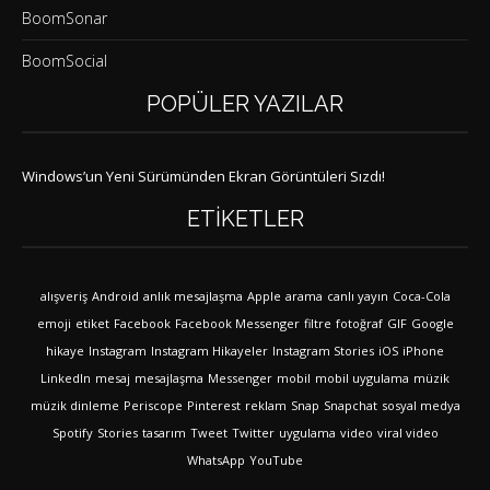
BoomSonar
BoomSocial
POPÜLER YAZILAR
Windows’un Yeni Sürümünden Ekran Görüntüleri Sızdı!
ETIKETLER
alışveriş
Android
anlık mesajlaşma
Apple
arama
canlı yayın
Coca-Cola
emoji
etiket
Facebook
Facebook Messenger
filtre
fotoğraf
GIF
Google
hikaye
Instagram
Instagram Hikayeler
Instagram Stories
iOS
iPhone
LinkedIn
mesaj
mesajlaşma
Messenger
mobil
mobil uygulama
müzik
müzik dinleme
Periscope
Pinterest
reklam
Snap
Snapchat
sosyal medya
Spotify
Stories
tasarım
Tweet
Twitter
uygulama
video
viral video
WhatsApp
YouTube