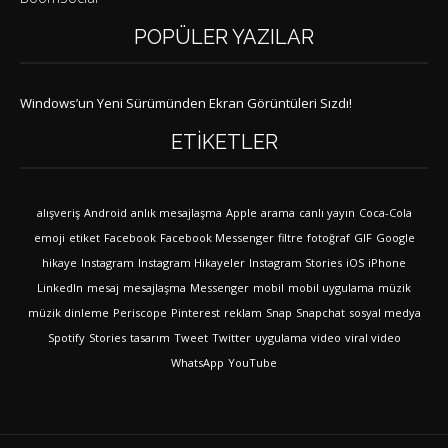
POPÜLER YAZILAR
Windows’un Yeni Sürümünden Ekran Görüntüleri Sızdı!
ETIKETLER
alışveriş
Android
anlık mesajlaşma
Apple
arama
canlı yayın
Coca-Cola
emoji
etiket
Facebook
Facebook Messenger
filtre
fotoğraf
GIF
Google
hikaye
Instagram
Instagram Hikayeler
Instagram Stories
iOS
iPhone
LinkedIn
mesaj
mesajlaşma
Messenger
mobil
mobil uygulama
müzik
müzik dinleme
Periscope
Pinterest
reklam
Snap
Snapchat
sosyal medya
Spotify
Stories
tasarım
Tweet
Twitter
uygulama
video
viral video
WhatsApp
YouTube