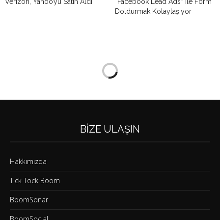
“Facebook Lead Ads” ile Form
Verizon, Yahoo’yu Satın Aldı
Doldurmak Kolaylaşıyor
BIZE ULAŞIN
Hakkımızda
Tick Tock Boom
BoomSonar
BoomSocial