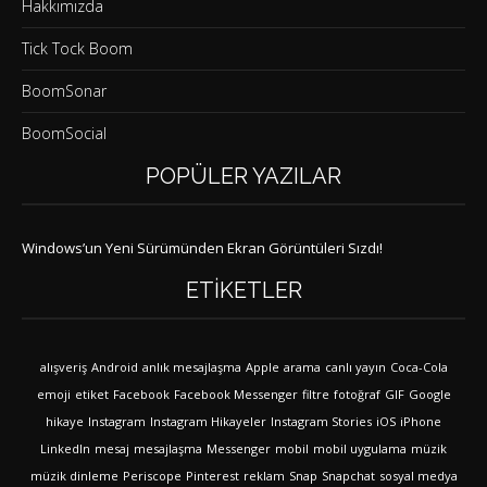
Hakkımızda
Tick Tock Boom
BoomSonar
BoomSocial
POPÜLER YAZILAR
Windows’un Yeni Sürümünden Ekran Görüntüleri Sızdı!
ETIKETLER
alışveriş
Android
anlık mesajlaşma
Apple
arama
canlı yayın
Coca-Cola
emoji
etiket
Facebook
Facebook Messenger
filtre
fotoğraf
GIF
Google
hikaye
Instagram
Instagram Hikayeler
Instagram Stories
iOS
iPhone
LinkedIn
mesaj
mesajlaşma
Messenger
mobil
mobil uygulama
müzik
müzik dinleme
Periscope
Pinterest
reklam
Snap
Snapchat
sosyal medya