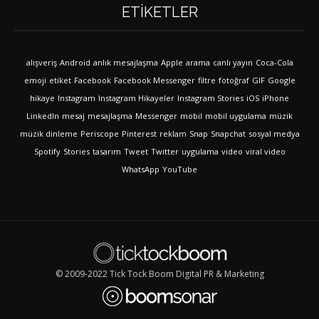
ETIKETLER
alışveriş
Android
anlık mesajlaşma
Apple
arama
canlı yayın
Coca-Cola
emoji
etiket
Facebook
Facebook Messenger
filtre
fotoğraf
GIF
Google
hikaye
Instagram
Instagram Hikayeler
Instagram Stories
iOS
iPhone
LinkedIn
mesaj
mesajlaşma
Messenger
mobil
mobil uygulama
müzik
müzik dinleme
Periscope
Pinterest
reklam
Snap
Snapchat
sosyal medya
Spotify
Stories
tasarım
Tweet
Twitter
uygulama
video
viral video
WhatsApp
YouTube
© 2009-2022 Tick Tock Boom Digital PR & Marketing