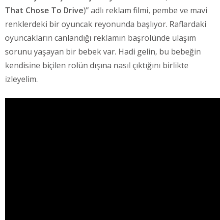
That Chose To Drive
)” adlı reklam filmi, pembe ve mavi
renklerdeki bir oyuncak reyonunda başlıyor. Raflardaki
oyuncakların canlandığı reklamın başrolünde ulaşım
sorunu yaşayan bir bebek var. Hadi gelin, bu bebeğin
kendisine biçilen rolün dışına nasıl çıktığını birlikte
izleyelim.