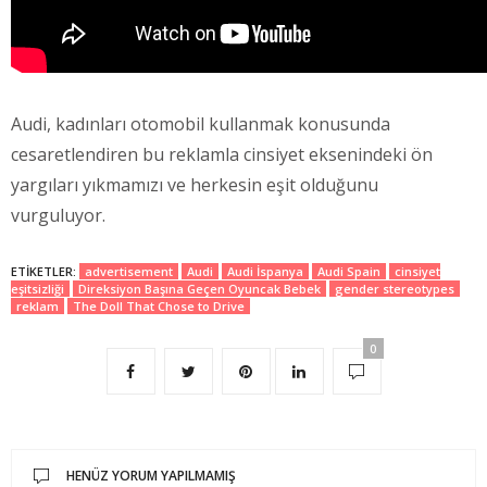
Audi, kadınları otomobil kullanmak konusunda
cesaretlendiren bu reklamla cinsiyet eksenindeki ön
yargıları yıkmamızı ve herkesin eşit olduğunu
vurguluyor.
ETIKETLER:
advertisement
Audi
Audi İspanya
Audi Spain
cinsiyet
eşitsizliği
Direksiyon Başına Geçen Oyuncak Bebek
gender stereotypes
reklam
The Doll That Chose to Drive
0
HENÜZ YORUM YAPILMAMIŞ