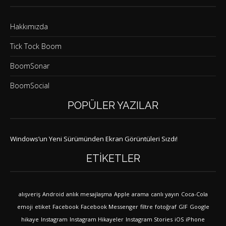
Hakkımızda
Tick Tock Boom
BoomSonar
BoomSocial
POPÜLER YAZILAR
Windows’un Yeni Sürümünden Ekran Görüntüleri Sızdı!
ETIKETLER
alışveriş
Android
anlık mesajlaşma
Apple
arama
canlı yayın
Coca-Cola
emoji
etiket
Facebook
Facebook Messenger
filtre
fotoğraf
GIF
Google
hikaye
Instagram
Instagram Hikayeler
Instagram Stories
iOS
iPhone