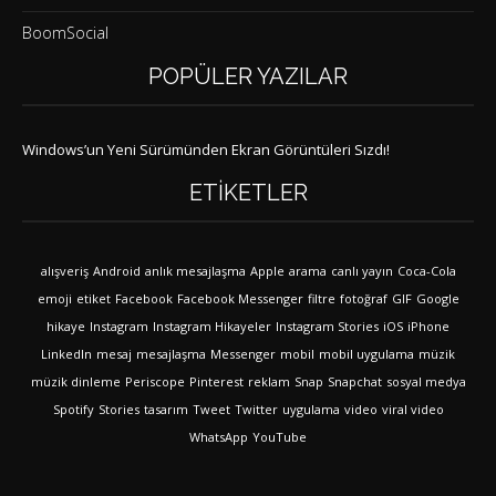
BoomSocial
POPÜLER YAZILAR
Windows’un Yeni Sürümünden Ekran Görüntüleri Sızdı!
ETIKETLER
alışveriş
Android
anlık mesajlaşma
Apple
arama
canlı yayın
Coca-Cola
emoji
etiket
Facebook
Facebook Messenger
filtre
fotoğraf
GIF
Google
hikaye
Instagram
Instagram Hikayeler
Instagram Stories
iOS
iPhone
LinkedIn
mesaj
mesajlaşma
Messenger
mobil
mobil uygulama
müzik
müzik dinleme
Periscope
Pinterest
reklam
Snap
Snapchat
sosyal medya
Spotify
Stories
tasarım
Tweet
Twitter
uygulama
video
viral video
WhatsApp
YouTube