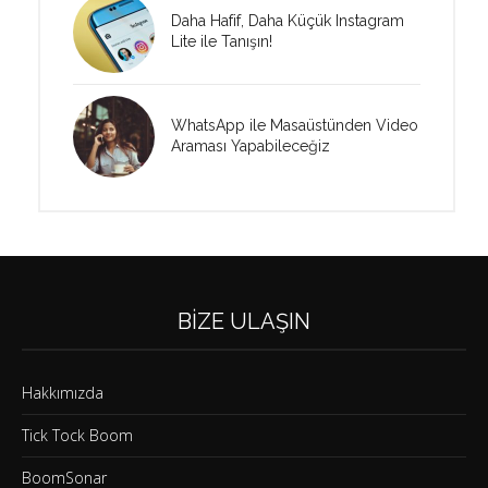
Daha Hafif, Daha Küçük Instagram
Lite ile Tanışın!
WhatsApp ile Masaüstünden Video
Araması Yapabileceğiz
BIZE ULAŞIN
Hakkımızda
Tick Tock Boom
BoomSonar