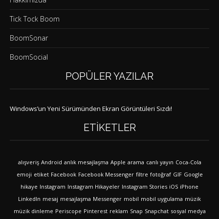
Tick Tock Boom
BoomSonar
BoomSocial
POPÜLER YAZILAR
Windows’un Yeni Sürümünden Ekran Görüntüleri Sızdı!
ETIKETLER
alışveriş
Android
anlık mesajlaşma
Apple
arama
canlı yayın
Coca-Cola
emoji
etiket
Facebook
Facebook Messenger
filtre
fotoğraf
GIF
Google
hikaye
Instagram
Instagram Hikayeler
Instagram Stories
iOS
iPhone
LinkedIn
mesaj
mesajlaşma
Messenger
mobil
mobil uygulama
müzik
müzik dinleme
Periscope
Pinterest
reklam
Snap
Snapchat
sosyal medya