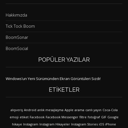
Hakkımızda
Tick Tock Boom
BoomSonar
BoomSocial
POPÜLER YAZILAR
Windows’un Yeni Sürümünden Ekran Görüntüleri Sızdı!
ETIKETLER
alışveriş
Android
anlık mesajlaşma
Apple
arama
canlı yayın
Coca-Cola
emoji
etiket
Facebook
Facebook Messenger
filtre
fotoğraf
GIF
Google
hikaye
Instagram
Instagram Hikayeler
Instagram Stories
iOS
iPhone