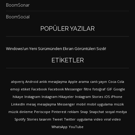
BoomSonar
BoomSocial
POPÜLER YAZILAR
Windows’un Yeni Sürümünden Ekran Görüntüleri Sızdı!
ETIKETLER
alışveriş
Android
anlık mesajlaşma
Apple
arama
canlı yayın
Coca-Cola
emoji
etiket
Facebook
Facebook Messenger
filtre
fotoğraf
GIF
Google
hikaye
Instagram
Instagram Hikayeler
Instagram Stories
iOS
iPhone
LinkedIn
mesaj
mesajlaşma
Messenger
mobil
mobil uygulama
müzik
müzik dinleme
Periscope
Pinterest
reklam
Snap
Snapchat
sosyal medya
Spotify
Stories
tasarım
Tweet
Twitter
uygulama
video
viral video
WhatsApp
YouTube