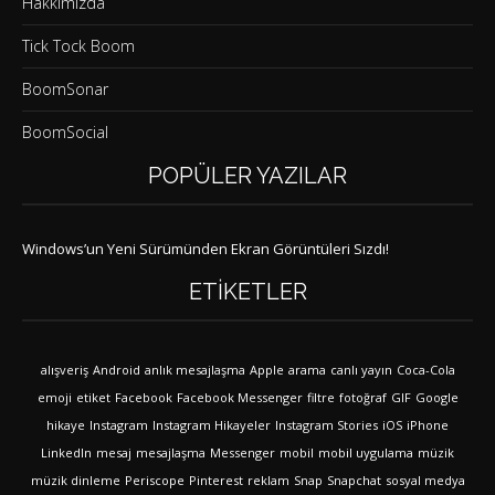
Hakkımızda
Tick Tock Boom
BoomSonar
BoomSocial
POPÜLER YAZILAR
Windows’un Yeni Sürümünden Ekran Görüntüleri Sızdı!
ETIKETLER
alışveriş
Android
anlık mesajlaşma
Apple
arama
canlı yayın
Coca-Cola
emoji
etiket
Facebook
Facebook Messenger
filtre
fotoğraf
GIF
Google
hikaye
Instagram
Instagram Hikayeler
Instagram Stories
iOS
iPhone
LinkedIn
mesaj
mesajlaşma
Messenger
mobil
mobil uygulama
müzik
müzik dinleme
Periscope
Pinterest
reklam
Snap
Snapchat
sosyal medya