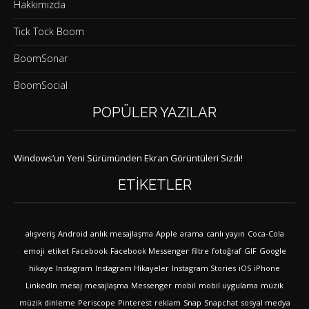
Hakkımızda
Tick Tock Boom
BoomSonar
BoomSocial
POPÜLER YAZILAR
Windows’un Yeni Sürümünden Ekran Görüntüleri Sızdı!
ETIKETLER
alışveriş
Android
anlık mesajlaşma
Apple
arama
canlı yayın
Coca-Cola
emoji
etiket
Facebook
Facebook Messenger
filtre
fotoğraf
GIF
Google
hikaye
Instagram
Instagram Hikayeler
Instagram Stories
iOS
iPhone
LinkedIn
mesaj
mesajlaşma
Messenger
mobil
mobil uygulama
müzik
müzik dinleme
Periscope
Pinterest
reklam
Snap
Snapchat
sosyal medya