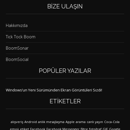
BIZE ULAŞIN
Hakkımızda
Tick Tock Boom
BoomSonar
BoomSocial
POPÜLER YAZILAR
Windows’un Yeni Sürümünden Ekran Görüntüleri Sızdı!
ETIKETLER
alışveriş
Android
anlık mesajlaşma
Apple
arama
canlı yayın
Coca-Cola
emoji
etiket
Facebook
Facebook Messenger
filtre
fotoğraf
GIF
Google