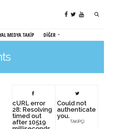
YAL MEDYA TAKİP
DİĞER
nts
cURL error
Could not
28: Resolving
authenticate
timed out
you.
after 10519
TAKİPÇİ
milliseconds