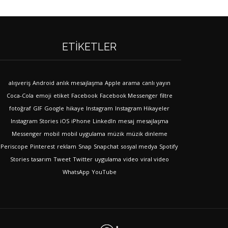
ETIKETLER
alışveriş
Android
anlık mesajlaşma
Apple
arama
canlı yayın
Coca-Cola
emoji
etiket
Facebook
Facebook Messenger
filtre
fotoğraf
GIF
Google
hikaye
Instagram
Instagram Hikayeler
Instagram Stories
iOS
iPhone
LinkedIn
mesaj
mesajlaşma
Messenger
mobil
mobil uygulama
müzik
müzik dinleme
Periscope
Pinterest
reklam
Snap
Snapchat
sosyal medya
Spotify
Stories
tasarım
Tweet
Twitter
uygulama
video
viral video
WhatsApp
YouTube