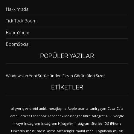
Hakkımızda
Tick Tock Boom
BoomSonar
BoomSocial
POPÜLER YAZILAR
Windows’un Yeni Sürümünden Ekran Görüntüleri Sızdı!
ETIKETLER
alışveriş
Android
anlık mesajlaşma
Apple
arama
canlı yayın
Coca-Cola
emoji
etiket
Facebook
Facebook Messenger
filtre
fotoğraf
GIF
Google
hikaye
Instagram
Instagram Hikayeler
Instagram Stories
iOS
iPhone
LinkedIn
mesaj
mesajlaşma
Messenger
mobil
mobil uygulama
müzik