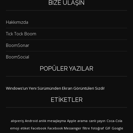
BIZE ULAŞIN
Hakkımızda
Tick Tock Boom
BoomSonar
BoomSocial
POPÜLER YAZILAR
Windows’un Yeni Sürümünden Ekran Görüntüleri Sızdı!
ETIKETLER
alışveriş
Android
anlık mesajlaşma
Apple
arama
canlı yayın
Coca-Cola
emoji
etiket
Facebook
Facebook Messenger
filtre
fotoğraf
GIF
Google