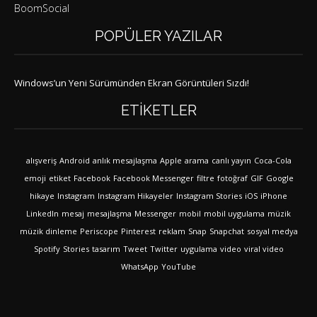
BoomSocial
POPÜLER YAZILAR
Windows’un Yeni Sürümünden Ekran Görüntüleri Sızdı!
ETIKETLER
alışveriş
Android
anlık mesajlaşma
Apple
arama
canlı yayın
Coca-Cola
emoji
etiket
Facebook
Facebook Messenger
filtre
fotoğraf
GIF
Google
hikaye
Instagram
Instagram Hikayeler
Instagram Stories
iOS
iPhone
LinkedIn
mesaj
mesajlaşma
Messenger
mobil
mobil uygulama
müzik
müzik dinleme
Periscope
Pinterest
reklam
Snap
Snapchat
sosyal medya
Spotify
Stories
tasarım
Tweet
Twitter
uygulama
video
viral video
WhatsApp
YouTube