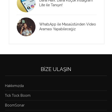
Daha Hafif, Daha Küçük Instagram
Lite ile Tanışın!
WhatsApp ile Masaüstünden Video
Araması Yapabileceğiz
BIZE ULAŞIN
Hakkımızda
Tick Tock Boom
BoomSonar