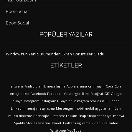
BoomSonar
BoomSocial
POPÜLER YAZILAR
Windows’un Yeni Sürümünden Ekran Görüntüleri Sızdı!
ETIKETLER
alışveriş
Android
anlık mesajlaşma
Apple
arama
canlı yayın
Coca-Cola
emoji
etiket
Facebook
Facebook Messenger
filtre
fotoğraf
GIF
Google
hikaye
Instagram
Instagram Hikayeler
Instagram Stories
iOS
iPhone
LinkedIn
mesaj
mesajlaşma
Messenger
mobil
mobil uygulama
müzik
müzik dinleme
Periscope
Pinterest
reklam
Snap
Snapchat
sosyal medya
Spotify
Stories
tasarım
Tweet
Twitter
uygulama
video
viral video
WhatsApp
YouTube