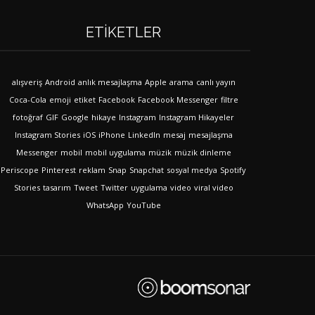
ETIKETLER
alışveriş
Android
anlık mesajlaşma
Apple
arama
canlı yayın
Coca-Cola
emoji
etiket
Facebook
Facebook Messenger
filtre
fotoğraf
GIF
Google
hikaye
Instagram
Instagram Hikayeler
Instagram Stories
iOS
iPhone
LinkedIn
mesaj
mesajlaşma
Messenger
mobil
mobil uygulama
müzik
müzik dinleme
Periscope
Pinterest
reklam
Snap
Snapchat
sosyal medya
Spotify
Stories
tasarım
Tweet
Twitter
uygulama
video
viral video
WhatsApp
YouTube