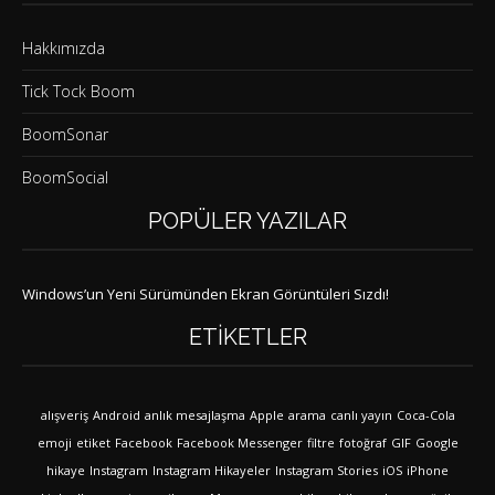
Hakkımızda
Tick Tock Boom
BoomSonar
BoomSocial
POPÜLER YAZILAR
Windows’un Yeni Sürümünden Ekran Görüntüleri Sızdı!
ETIKETLER
alışveriş
Android
anlık mesajlaşma
Apple
arama
canlı yayın
Coca-Cola
emoji
etiket
Facebook
Facebook Messenger
filtre
fotoğraf
GIF
Google
hikaye
Instagram
Instagram Hikayeler
Instagram Stories
iOS
iPhone