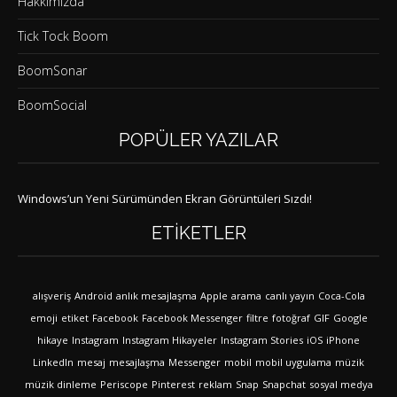
Hakkımızda
Tick Tock Boom
BoomSonar
BoomSocial
POPÜLER YAZILAR
Windows’un Yeni Sürümünden Ekran Görüntüleri Sızdı!
ETIKETLER
alışveriş
Android
anlık mesajlaşma
Apple
arama
canlı yayın
Coca-Cola
emoji
etiket
Facebook
Facebook Messenger
filtre
fotoğraf
GIF
Google
hikaye
Instagram
Instagram Hikayeler
Instagram Stories
iOS
iPhone
LinkedIn
mesaj
mesajlaşma
Messenger
mobil
mobil uygulama
müzik
müzik dinleme
Periscope
Pinterest
reklam
Snap
Snapchat
sosyal medya