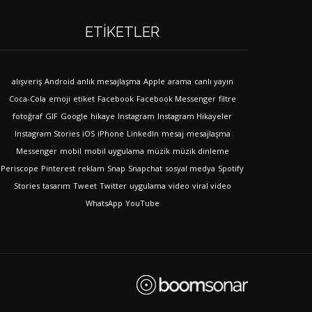
ETIKETLER
alışveriş
Android
anlık mesajlaşma
Apple
arama
canlı yayın
Coca-Cola
emoji
etiket
Facebook
Facebook Messenger
filtre
fotoğraf
GIF
Google
hikaye
Instagram
Instagram Hikayeler
Instagram Stories
iOS
iPhone
LinkedIn
mesaj
mesajlaşma
Messenger
mobil
mobil uygulama
müzik
müzik dinleme
Periscope
Pinterest
reklam
Snap
Snapchat
sosyal medya
Spotify
Stories
tasarım
Tweet
Twitter
uygulama
video
viral video
WhatsApp
YouTube