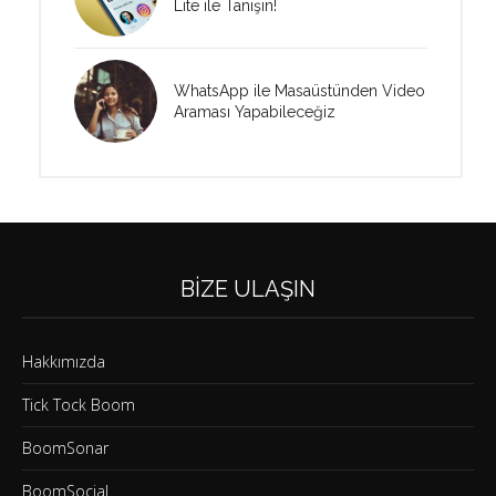
Lite ile Tanışın!
WhatsApp ile Masaüstünden Video
Araması Yapabileceğiz
BIZE ULAŞIN
Hakkımızda
Tick Tock Boom
BoomSonar
BoomSocial