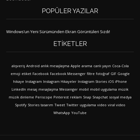
POPÜLER YAZILAR
Windows’un Yeni Sürümünden Ekran Görüntüleri Sızdı!
ETIKETLER
alışveriş
Android
anlık mesajlaşma
Apple
arama
canlı yayın
Coca-Cola
emoji
etiket
Facebook
Facebook Messenger
filtre
fotoğraf
GIF
Google
hikaye
Instagram
Instagram Hikayeler
Instagram Stories
iOS
iPhone
LinkedIn
mesaj
mesajlaşma
Messenger
mobil
mobil uygulama
müzik
müzik dinleme
Periscope
Pinterest
reklam
Snap
Snapchat
sosyal medya
Spotify
Stories
tasarım
Tweet
Twitter
uygulama
video
viral video
WhatsApp
YouTube