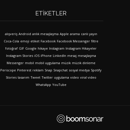
ETIKETLER
alışveriş
Android
anlık mesajlaşma
Apple
arama
canlı yayın
Coca-Cola
emoji
etiket
Facebook
Facebook Messenger
filtre
fotoğraf
GIF
Google
hikaye
Instagram
Instagram Hikayeler
Instagram Stories
iOS
iPhone
LinkedIn
mesaj
mesajlaşma
Messenger
mobil
mobil uygulama
müzik
müzik dinleme
Periscope
Pinterest
reklam
Snap
Snapchat
sosyal medya
Spotify
Stories
tasarım
Tweet
Twitter
uygulama
video
viral video
WhatsApp
YouTube