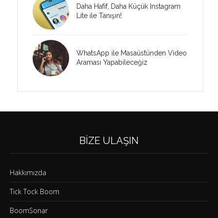
Daha Hafif, Daha Küçük Instagram
Lite ile Tanışın!
WhatsApp ile Masaüstünden Video
Araması Yapabileceğiz
BIZE ULAŞIN
Hakkımızda
Tick Tock Boom
BoomSonar