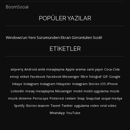
BoomSocial
POPÜLER YAZILAR
Windows’un Yeni Sürümünden Ekran Görüntüleri Sızdı!
ETIKETLER
alışveriş
Android
anlık mesajlaşma
Apple
arama
canlı yayın
Coca-Cola
emoji
etiket
Facebook
Facebook Messenger
filtre
fotoğraf
GIF
Google
hikaye
Instagram
Instagram Hikayeler
Instagram Stories
iOS
iPhone
LinkedIn
mesaj
mesajlaşma
Messenger
mobil
mobil uygulama
müzik
müzik dinleme
Periscope
Pinterest
reklam
Snap
Snapchat
sosyal medya
Spotify
Stories
tasarım
Tweet
Twitter
uygulama
video
viral video
WhatsApp
YouTube