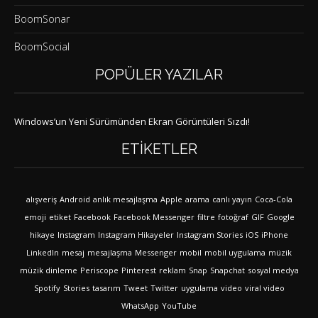
BoomSonar
BoomSocial
POPÜLER YAZILAR
Windows’un Yeni Sürümünden Ekran Görüntüleri Sızdı!
ETIKETLER
alışveriş
Android
anlık mesajlaşma
Apple
arama
canlı yayın
Coca-Cola
emoji
etiket
Facebook
Facebook Messenger
filtre
fotoğraf
GIF
Google
hikaye
Instagram
Instagram Hikayeler
Instagram Stories
iOS
iPhone
LinkedIn
mesaj
mesajlaşma
Messenger
mobil
mobil uygulama
müzik
müzik dinleme
Periscope
Pinterest
reklam
Snap
Snapchat
sosyal medya
Spotify
Stories
tasarım
Tweet
Twitter
uygulama
video
viral video
WhatsApp
YouTube