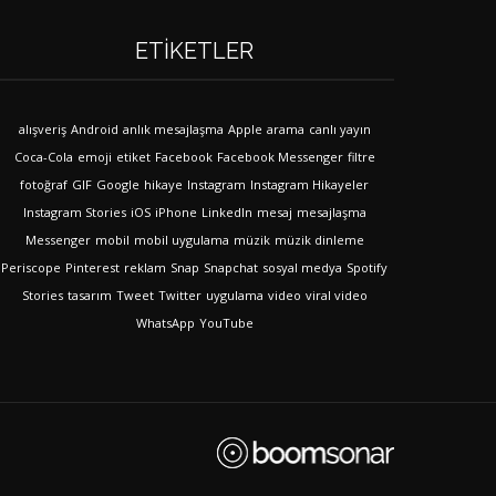
ETIKETLER
alışveriş
Android
anlık mesajlaşma
Apple
arama
canlı yayın
Coca-Cola
emoji
etiket
Facebook
Facebook Messenger
filtre
fotoğraf
GIF
Google
hikaye
Instagram
Instagram Hikayeler
Instagram Stories
iOS
iPhone
LinkedIn
mesaj
mesajlaşma
Messenger
mobil
mobil uygulama
müzik
müzik dinleme
Periscope
Pinterest
reklam
Snap
Snapchat
sosyal medya
Spotify
Stories
tasarım
Tweet
Twitter
uygulama
video
viral video
WhatsApp
YouTube