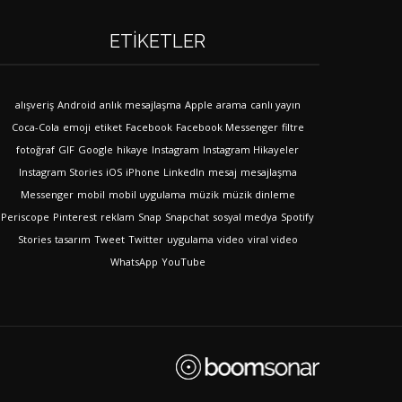
ETIKETLER
alışveriş
Android
anlık mesajlaşma
Apple
arama
canlı yayın
Coca-Cola
emoji
etiket
Facebook
Facebook Messenger
filtre
fotoğraf
GIF
Google
hikaye
Instagram
Instagram Hikayeler
Instagram Stories
iOS
iPhone
LinkedIn
mesaj
mesajlaşma
Messenger
mobil
mobil uygulama
müzik
müzik dinleme
Periscope
Pinterest
reklam
Snap
Snapchat
sosyal medya
Spotify
Stories
tasarım
Tweet
Twitter
uygulama
video
viral video
WhatsApp
YouTube