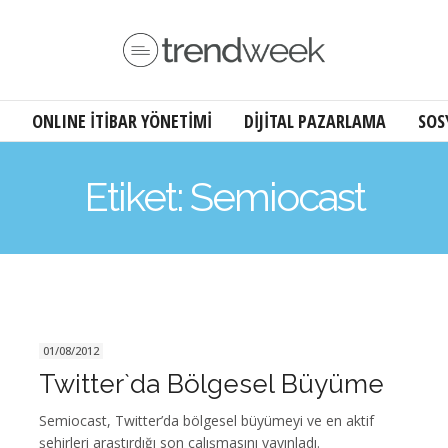
ONLINE İTİBAR YÖNETİMİ
DİJİTAL PAZARLAMA
SOS
Etiket: Semiocast
01/08/2012
Twitter`da Bölgesel Büyüme
Semiocast, Twitter’da bölgesel büyümeyi ve en aktif
şehirleri araştırdığı son çalışmasını yayınladı.