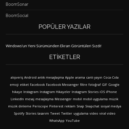
BoomSonar
BoomSocial
POPÜLER YAZILAR
Windows’un Yeni Sürümünden Ekran Görüntüleri Sızdı!
ETIKETLER
alışveriş
Android
anlık mesajlaşma
Apple
arama
canlı yayın
Coca-Cola
emoji
etiket
Facebook
Facebook Messenger
filtre
fotoğraf
GIF
Google
hikaye
Instagram
Instagram Hikayeler
Instagram Stories
iOS
iPhone
LinkedIn
mesaj
mesajlaşma
Messenger
mobil
mobil uygulama
müzik
müzik dinleme
Periscope
Pinterest
reklam
Snap
Snapchat
sosyal medya
Spotify
Stories
tasarım
Tweet
Twitter
uygulama
video
viral video
WhatsApp
YouTube