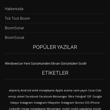
Hakkımızda
Tick Tock Boom
BoomSonar
BoomSocial
POPÜLER YAZILAR
Windows’un Yeni Sürümünden Ekran Görüntüleri Sızdı!
ETIKETLER
alışveriş
Android
anlık mesajlaşma
Apple
arama
canlı yayın
Coca-Cola
emoji
etiket
Facebook
Facebook Messenger
filtre
fotoğraf
GIF
Google
hikaye
Instagram
Instagram Hikayeler
Instagram Stories
iOS
iPhone
LinkedIn
mesaj
mesajlaşma
Messenger
mobil
mobil uygulama
müzik