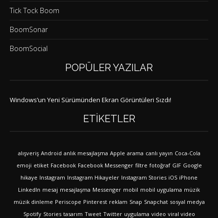
Tick Tock Boom
BoomSonar
BoomSocial
POPÜLER YAZILAR
Windows’un Yeni Sürümünden Ekran Görüntüleri Sızdı!
ETIKETLER
alışveriş
Android
anlık mesajlaşma
Apple
arama
canlı yayın
Coca-Cola
emoji
etiket
Facebook
Facebook Messenger
filtre
fotoğraf
GIF
Google
hikaye
Instagram
Instagram Hikayeler
Instagram Stories
iOS
iPhone
LinkedIn
mesaj
mesajlaşma
Messenger
mobil
mobil uygulama
müzik
müzik dinleme
Periscope
Pinterest
reklam
Snap
Snapchat
sosyal medya
Spotify
Stories
tasarım
Tweet
Twitter
uygulama
video
viral video