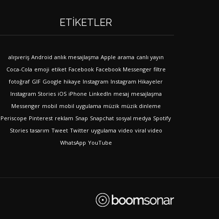
ETIKETLER
alışveriş
Android
anlık mesajlaşma
Apple
arama
canlı yayın
Coca-Cola
emoji
etiket
Facebook
Facebook Messenger
filtre
fotoğraf
GIF
Google
hikaye
Instagram
Instagram Hikayeler
Instagram Stories
iOS
iPhone
LinkedIn
mesaj
mesajlaşma
Messenger
mobil
mobil uygulama
müzik
müzik dinleme
Periscope
Pinterest
reklam
Snap
Snapchat
sosyal medya
Spotify
Stories
tasarım
Tweet
Twitter
uygulama
video
viral video
WhatsApp
YouTube