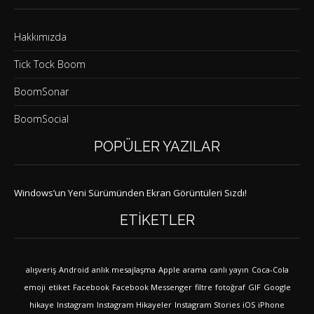
Hakkımızda
Tick Tock Boom
BoomSonar
BoomSocial
POPÜLER YAZILAR
Windows’un Yeni Sürümünden Ekran Görüntüleri Sızdı!
ETIKETLER
alışveriş
Android
anlık mesajlaşma
Apple
arama
canlı yayın
Coca-Cola
emoji
etiket
Facebook
Facebook Messenger
filtre
fotoğraf
GIF
Google
hikaye
Instagram
Instagram Hikayeler
Instagram Stories
iOS
iPhone