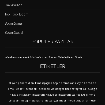
Hakkımızda
Tick Tock Boom
BoomSonar
BoomSocial
POPÜLER YAZILAR
Windows’un Yeni Sürümünden Ekran Görüntüleri Sızdı!
ETIKETLER
alışveriş
Android
anlık mesajlaşma
Apple
arama
canlı yayın
Coca-Cola
emoji
etiket
Facebook
Facebook Messenger
filtre
fotoğraf
GIF
Google
hikaye
Instagram
Instagram Hikayeler
Instagram Stories
iOS
iPhone
LinkedIn
mesaj
mesajlaşma
Messenger
mobil
mobil uygulama
müzik