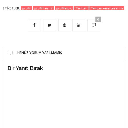
ETIKETLER:
profil
profil resmi
profile pic
Twitter
Twitter yeni tasarım
0
HENÜZ YORUM YAPILMAMIŞ
Bir Yanıt Bırak