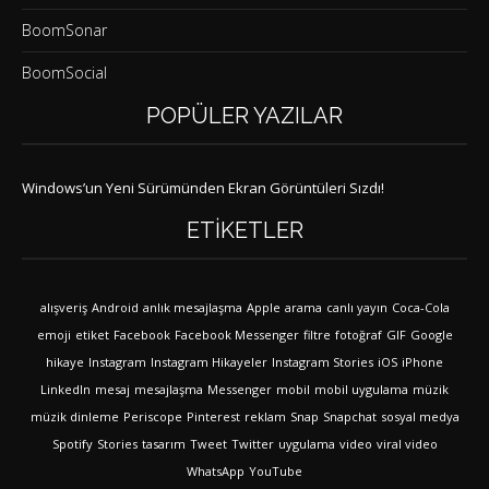
BoomSonar
BoomSocial
POPÜLER YAZILAR
Windows’un Yeni Sürümünden Ekran Görüntüleri Sızdı!
ETIKETLER
alışveriş
Android
anlık mesajlaşma
Apple
arama
canlı yayın
Coca-Cola
emoji
etiket
Facebook
Facebook Messenger
filtre
fotoğraf
GIF
Google
hikaye
Instagram
Instagram Hikayeler
Instagram Stories
iOS
iPhone
LinkedIn
mesaj
mesajlaşma
Messenger
mobil
mobil uygulama
müzik
müzik dinleme
Periscope
Pinterest
reklam
Snap
Snapchat
sosyal medya
Spotify
Stories
tasarım
Tweet
Twitter
uygulama
video
viral video
WhatsApp
YouTube